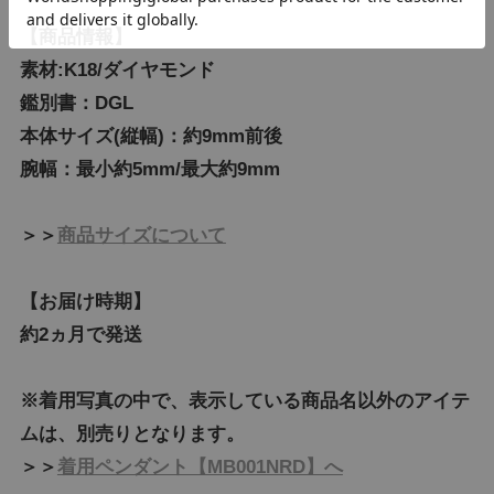
【商品情報】
素材:K18/ダイヤモンド
鑑別書：DGL
本体サイズ(縦幅)：約9mm前後
腕幅：最小約5mm/最大約9mm
＞＞
商品サイズについて
【お届け時期】
約2ヵ月で発送
※着用写真の中で、表示している商品名以外のアイテ
ムは、別売りとなります。
＞＞
着用ペンダント【MB001NRD】へ