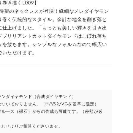
巻き描くL009】
ら待望のネックレスが登場！繊細なメレダイヤモン
り巻く伝統的なスタイル。余計な地金を削ぎ落と
に仕上げました。「もっとも美しい輝きを引き出
ドブリリアントカットダイヤモンドはこぼれ落ち
きを放ちます。シンプルなフォルムなので幅広い
でいただけます。
ウンダイヤモンド（合成ダイヤモンド）
ついておりません。（H/VS2/VGを基準に選定）
付ルース（裸石）からの作成も可能です。（差額が必
合わせ
よりご相談くださいませ。