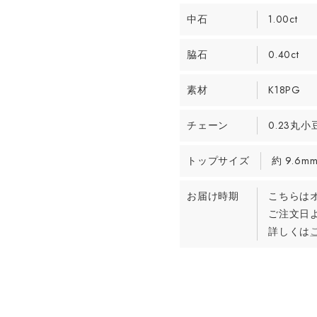
中石
1.00ct
脇石
0.40ct
素材
K18PG
チェーン
0.23丸小
トップサイズ
約 9.6m
お届け時期
こちらは
ご注文日
詳しくは