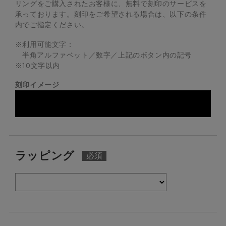
リングをご購入されたお客様に、無料で刻印のサービスを
承っております。
刻印をご希望される場合は、以下の条件
内でご指定ください。
※利用可能文字：
半角アルファベット／数字／上記のボタン内の記号
※
10
文字以内
刻印イメージ
ラッピング