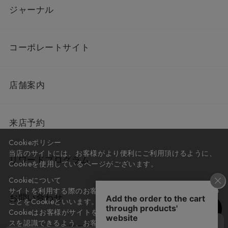
ジャーナル
コーポレートサイト
店舗案内
来店予約
Cookieポリシー
当店のサイトには、お客様がより便利にご利用頂けるように、
リワードプログラム
Cookieを使用しているページがございます。
Cookieについて
サイトを利用する際のお客様情報をPC上で記録管理する技術の
お問い合わせ
ことをCookieといいます。
Cookieはお客様がサイトを再訪問された際に、お客様のデバイ
スを認識できるよう、お客様のデバイス間からサーバーへ送り