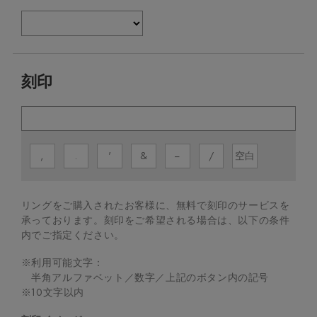
刻印
,
.
'
&
−
/
空白
リングをご購入されたお客様に、無料で刻印のサービスを
承っております。
刻印をご希望される場合は、以下の条件
内でご指定ください。
※利用可能文字：
半角アルファベット／数字／上記のボタン内の記号
※
10
文字以内