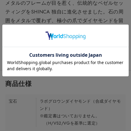
メタルのフレームが目を惹く、伝統的なベゼルセッ
ティングをSHINCA 独自に進化させました。石の周
囲をメタルで覆わず、極小の爪でダイヤモンドを留
めているため、ラボグロウンダイヤモンドを一回り
大きく見せます。石の下部をメタルで覆っていない
ので、あらゆる角度から光を取り込み、お顔周りを
1トーン明るく見せてくれます。
宝石
ラボグロウンダイヤモンド（合成ダイヤモ
ンド）
※鑑定書はついておりません。
（H/VS2/VGを基準に選定）