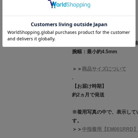
【商品情報】
素材:K18PG/ダイヤモンド
鑑別書：DGL
本体サイズ(縦幅)：約4.5mm
腕幅：最小約4.5mm
＞＞
商品サイズについて
.
【お届け時期】
約2ヵ月で発送
※着用写真の中で、表示して
す。
＞＞
中指着用【EM001RRD