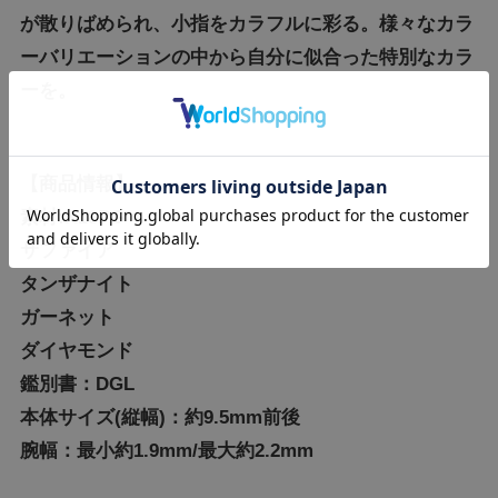
が散りばめられ、小指をカラフルに彩る。様々なカラ
ーバリエーションの中から自分に似合った特別なカラ
ーを。
【商品情報】
素材:K18PG
サファイア
タンザナイト
ガーネット
ダイヤモンド
鑑別書：DGL
本体サイズ(縦幅)：約9.5mm前後
腕幅：最小約1.9mm/最大約2.2mm