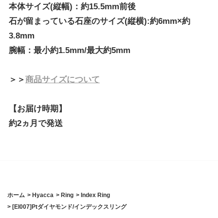
本体サイズ(縦幅)：約15.5mm前後
石が留まっている石座のサイズ(縦横):約6mm×約
3.8mm
腕幅：最小約1.5mm/最大約5mm
＞＞
商品サイズについて
【お届け時期】
約2ヵ月で発送
ホーム
>
Hyacca
>
Ring
>
Index Ring
>
[EI007]Ptダイヤモンド/インデックスリング