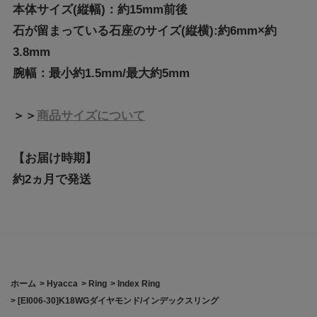
本体サイズ(縦幅)：約15mm前後
石が留まっている石座のサイズ(縦横):約6mm×約
3.8mm
腕幅：最小約1.5mm/最大約5mm
＞＞
商品サイズについて
【お届け時期】
約2ヵ月で発送
ホーム
>
Hyacca
>
Ring
>
Index Ring
>
[EI006-30]K18WGダイヤモンド/インデックスリング