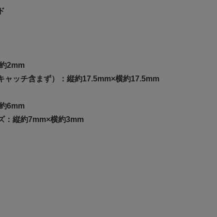
ド
約2mm
ッチ含まず）：縦約17.5mm×横約17.5mm
約6mm
：縦約7mm×横約3mm