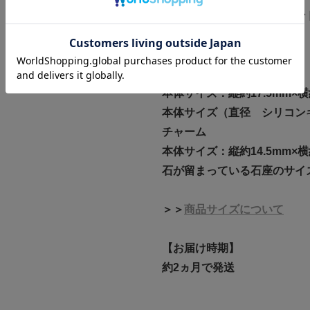
素材:K18PG/K18/ダイヤモン
鑑別書：DGL
右･左兼用
イヤーカフ
本体サイズ：縦約17.5mm×横
本体サイズ（直径 シリコンキャ
チャーム
本体サイズ：縦約14.5mm×横
石が留まっている石座のサイズ
＞＞
商品サイズについて
【お届け時期】
約2ヵ月で発送