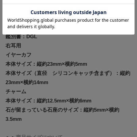
【商品情報】
素材:PT900/K18PG/ダイヤモンド
鑑別書：DGL
右耳用
イヤーカフ
本体サイズ：縦約23mm×横約5mm
本体サイズ（直径 シリコンキャッチ含まず）：縦約
23mm×横約14mm
チャーム
本体サイズ：縦約12.5mm×横約6mm
石が留まっている石座のサイズ：縦約5mm×横約
3.5mm