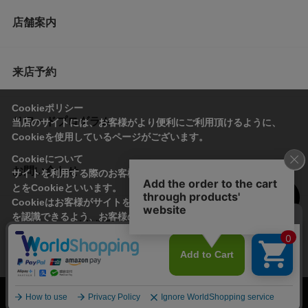
店舗案内
来店予約
Cookieポリシー
リワードプログラム
当店のサイトには、お客様がより便利にご利用頂けるように、
Cookieを使用しているページがございます。
Cookieについて
お問い合わせ
サイトを利用する際のお客様情報をPC上で記録管理する技術のこ
とをCookieといいます。
Cookieはお客様がサイトを再訪問された際に、お客様のデバイス
を認識できるよう、お客様のデバイス間からサーバーへ送り返さ
会社概要
プライバシーポリシー
れます。
なお、Cookieに保存されている情報のみで、お客様個人を特定す
利用規約
特定商取引法に基づく表記
ることはできません。
承諾する
© Imayo & Co.,Ltd