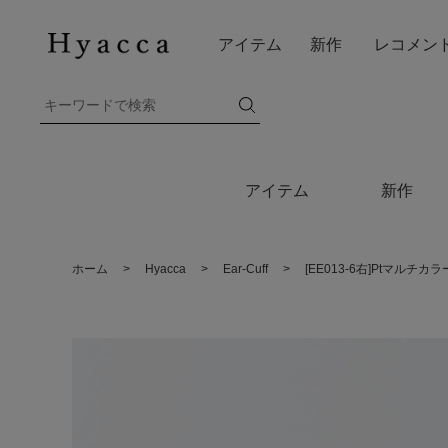
アイテム
新作
レコメン
アイテム
新作
ホーム
>
Hyacca
>
Ear-Cuff
>
[EE013-6右]Ptマル