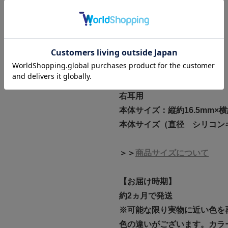
【商品情報】
素材:PT900
サファイア
ガーネット
ダイヤモンド
鑑別書：DGL
右耳用
本体サイズ：縦約16.5mm×横
本体サイズ（直径 シリコンキ
＞＞
商品サイズについて
【お届け時期】
約2ヵ月で発送
※可能な限り実物に近い色を
色の違いがございます。カラ