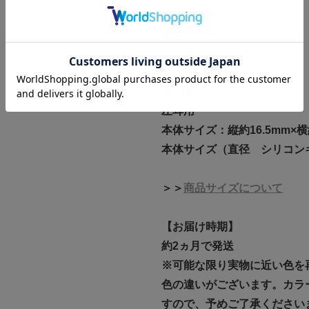
【商品情報】
素材:PT900
サファイア
ダイヤモンド
鑑別書：DGL
左耳用
本体サイズ：縦約16.5mm×横
本体サイズ（直径 シリコンキ
＞＞
商品サイズについて
【お届け時期】
約2ヵ月で発送
※可能な限り実物に近い色を
色の違いがございます。カラ
すので、予めご了承ください