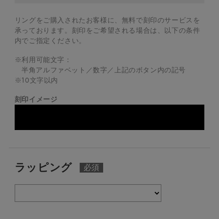
リングをご購入されたお客様に、無料で刻印のサービスを
承っております。
刻印をご希望される場合は、以下の条件
内でご指定ください。
※利用可能文字：
半角アルファベット／数字／上記のボタン内の記号
※
10
文字以内
刻印イメージ
ラッピング