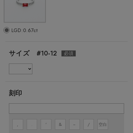
LGD:0.67ct
サイズ #10-12
刻印
,
.
'
&
−
/
空白