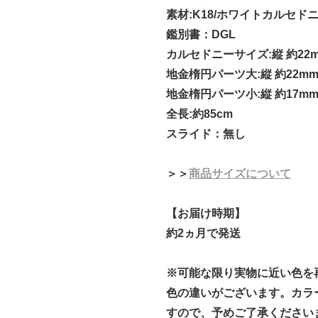
素材:K18/ホワイトカルセド
鑑別書：DGL
カルセドニーサイズ:縦 約22m
地金楕円パーツ大:縦 約22mm 
地金楕円パーツ小:縦 約17mm
全長:約85cm
スライド：無し
＞＞
商品サイズについて
【お届け時期】
約2ヵ月で発送
※可能な限り実物に近い色を
色の違いがございます。カラ
すので、予めご了承ください