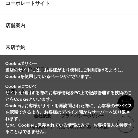
コーポレートサイト
店舗案内
来店予約
Cookieポリシー
リワードプログラム
当店のサイトには、お客様がより便利にご利用頂けるように、
Cookieを使用しているページがございます。
Cookieについて
お問い合わせ
サイトを利用する際のお客様情報をPC上で記録管理する技術のこ
とをCookieといいます。
Cookieはお客様がサイトを再訪問された際に、お客様のデバイス
を認識できるよう、お客様のデバイス間からサーバーへ送り返さ
会社概要
プライバシーポリシー
れます。
なお、Cookieに保存されている情報のみで、お客様個人を特定す
利用規約
特定商取引法に基づく表記
ることはできません。