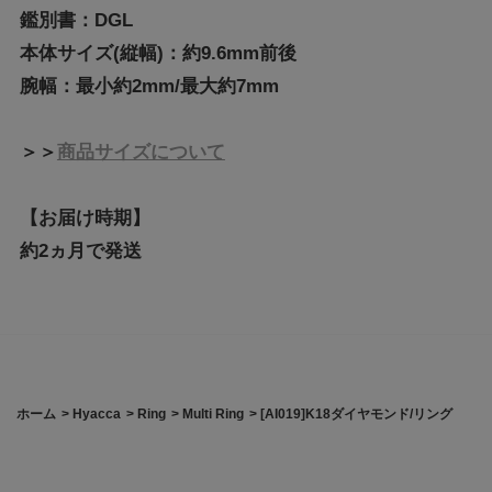
鑑別書：DGL
本体サイズ(縦幅)：約9.6mm前後
腕幅：最小約2mm/最大約7mm
＞＞
商品サイズについて
【お届け時期】
約2ヵ月で発送
ホーム
>
Hyacca
>
Ring
>
Multi Ring
>
[AI019]K18ダイヤモンド/リング