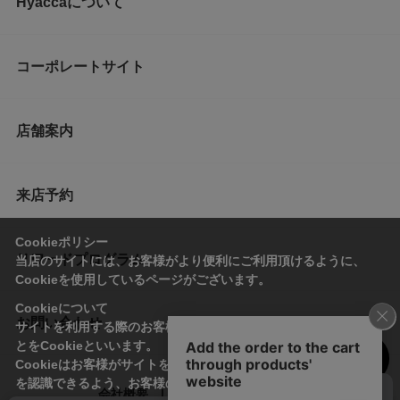
Hyaccaについて
コーポレートサイト
店舗案内
来店予約
Cookieポリシー
リワードプログラム
当店のサイトには、お客様がより便利にご利用頂けるように、
Cookieを使用しているページがございます。
Cookieについて
お問い合わせ
サイトを利用する際のお客様情報をPC上で記録管理する技術のこ
とをCookieといいます。
Cookieはお客様がサイトを再訪問された際に、お客様のデバイス
を認識できるよう、お客様のデバイス間からサーバーへ送り返さ
会社概要
プライバシーポリシー