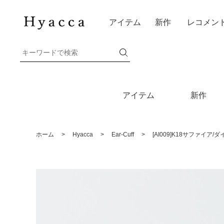
アイテム
新作
レコメン
アイテム
新作
ホーム
>
Hyacca
>
Ear-Cuff
>
[AI009]K18サファイア