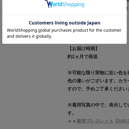
トップ本体サイズ:縦約5.7mm
0.28カットアズキチェーン:
全長:約46cm
＞＞
商品サイズについて
【お届け時期】
約2ヵ月で発送
※可能な限り実物に近い色を
色の違いがございます。カラ
すので、予めご了承ください
※着用写真の中で、表示して
す。
＞＞
着用ブレスレット【AI01