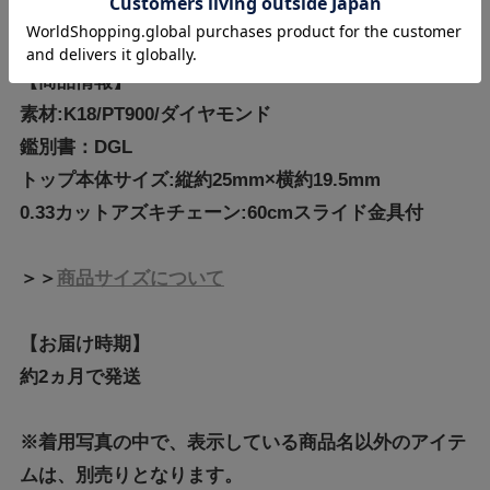
【商品情報】
素材:K18/PT900/ダイヤモンド
鑑別書：DGL
トップ本体サイズ:縦約25mm×横約19.5mm
0.33カットアズキチェーン:60cmスライド金具付
＞＞
商品サイズについて
【お届け時期】
約2ヵ月で発送
※着用写真の中で、表示している商品名以外のアイテ
ムは、別売りとなります。