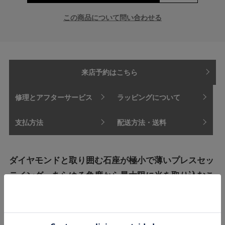
この商品について問い合わせる
来店予約はこちら
修理とアフターサービス
ラッピングについて
支払方法
配送方法・送料
ダイヤモンドと取り囲む石座が極小で薄いプレスセッ
テイング。あらゆる角度から最大限に光を取り込むこ
とで、より一層ダイヤモンドが輝く。プレスセッティ
ングと直線で描く金属のラインで、アブストラクトな
イメージ。