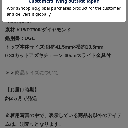
【商品情報】
素材:K18/PT900/ダイヤモンド
鑑別書：DGL
トップ本体サイズ:縦約41.5mm×横約13.5mm
0.33カットアズキチェーン:60cmスライド金具付
＞＞
商品サイズについて
【お届け時期】
約2ヵ月で発送
※着用写真の中で、表示している商品名以外のアイテ
ムは、別売りとなります。