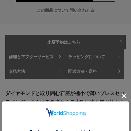
この商品について問い合わせる
来店予約はこちら
修理とアフターサービス
ラッピングについて
支払方法
配送方法・送料
ダイヤモンドと取り囲む石座が極小で薄いプレスセッ
テイング。あらゆる角度から最大限に光を取り込むこ
とで、より一層ダイヤモンドが輝く。プレスセッティ
ングと直線で描く金属のラインで、アブストラクトな
イメージ。