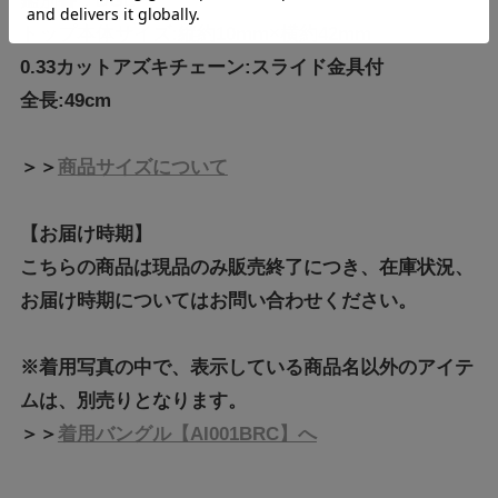
鑑別書：DGL
トップ本体サイズ:縦約10mm×横約42mm
0.33カットアズキチェーン:スライド金具付
全長:49cm
＞＞
商品サイズについて
【お届け時期】
こちらの商品は現品のみ販売終了につき、在庫状況、
お届け時期についてはお問い合わせください。
※着用写真の中で、表示している商品名以外のアイテ
ムは、別売りとなります。
＞＞
着用バングル【AI001BRC】へ