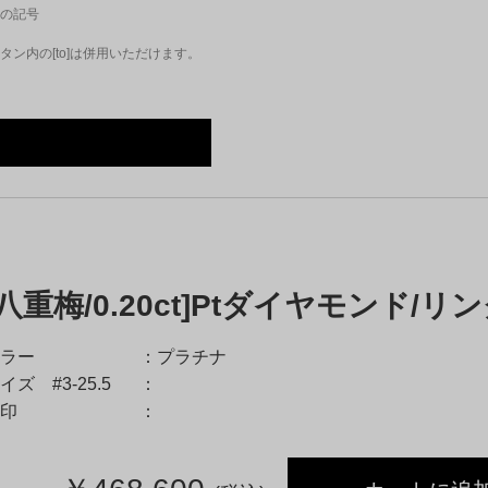
の記号
ン内の[to]は併用いただけます。
[八重梅/0.20ct]Ptダイヤモンド/リ
ラー
プラチナ
イズ #3-25.5
印