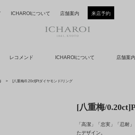
ド
ICHAROIについて
店舗案内
来店予約
レコメンド
ICHAROIについて
店舗案
梅
>
[八重梅/0.20ct]Ptダイヤモンド/リング
[八重梅/0.20
「高潔」「忠実」「忍耐」
たデザイン。