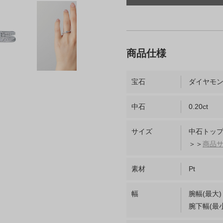
宝石
ダイヤモ
中石
0.20ct
サイズ
中石トップ
＞＞
商品
素材
Pt
幅
腕幅(最大)
腕下幅(最小