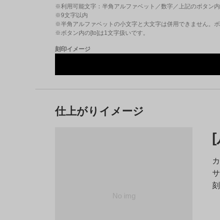
※利用可能文字：
半角アルファベット／数字／上記のボタン内
※
9
文字以内
※半角アルファベットの小文字と大文字は併用できません。ボタ
※ボタン内の[to]は1文字扱いです。
刻印イメージ
仕上がりイメージ
カ
サ
刻