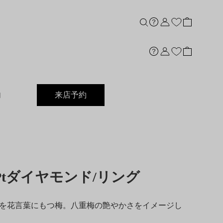
内
来店予約
ct]Ptダイヤモンド/リング
を花言葉にもつ梅。八重梅の艶やかさをイメージし