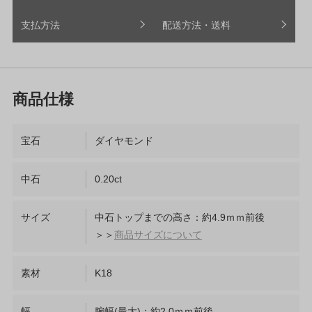
支払方法
配送方法・送料
宝石
ダイヤモンド
中石
0.20ct
サイズ
中石トップまでの高さ：約4.9ｍｍ前後
＞＞
商品サイズについて
素材
K18
幅
腕幅(最大)：約2.0ｍｍ前後