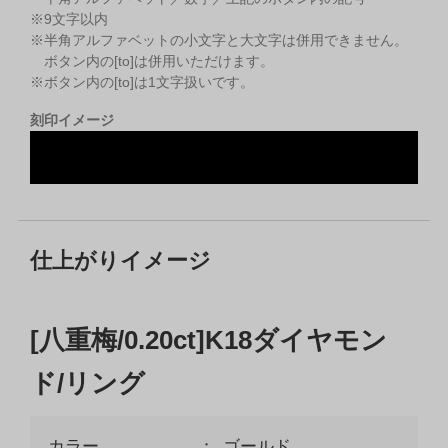
※
9
文字以内
※半角アルファベットの小文字と大文字は併用できません。
ボタン内の[to]は併用いただけます。
※ボタン内の[to]は1文字扱いです。
刻印イメージ
仕上がりイメージ
[八重梅/0.20ct]K18ダイヤモン
ド/リング
カラー
ゴールド