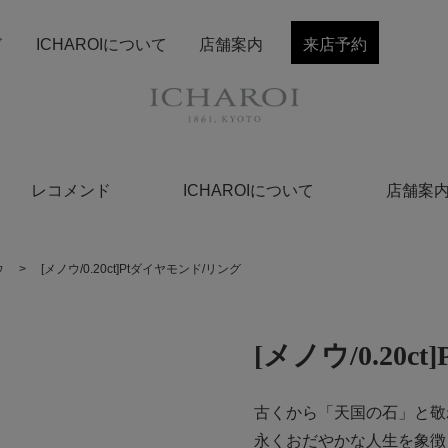
ド
ICHAROIについて
店舗案内
来店予約
レコメンド
ICHAROIについて
店舗案
ウ
>
[メノウ/0.20ct]Ptダイヤモンド/リング
[メノウ/0.20
古くから「天国の石」と敬
永くおだやかな人生を象徴