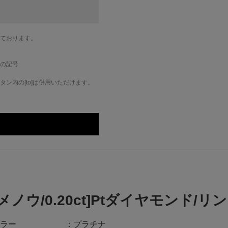
ております。
の記号
ン内の[to]は併用いただけます。
[メノウ/0.20ct]Ptダイヤモンド/リ
ラー
プラチナ