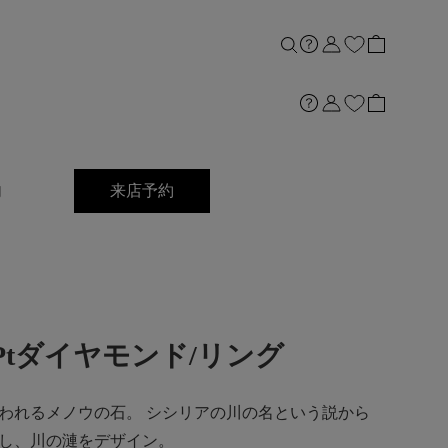
内
来店予約
ct]Ptダイヤモンド/リング
われるメノウの石。 シシリアの川の名という説から
し、川の漣をデザイン。