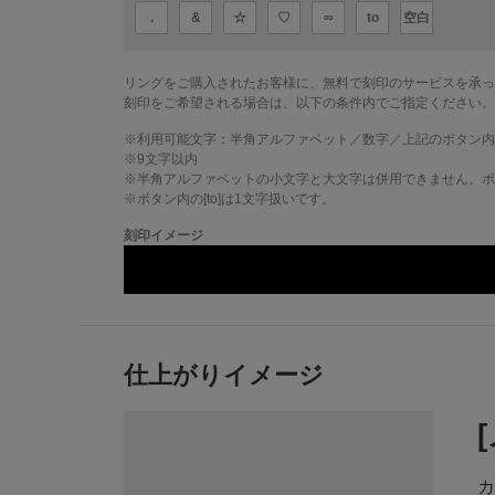
.
&
☆
♡
∞
to
空白
リングをご購入されたお客様に、無料で刻印のサービスを承っ
刻印をご希望される場合は、以下の条件内でご指定ください。
※利用可能文字：
半角アルファベット／数字／上記のボタン内
※
9
文字以内
※半角アルファベットの小文字と大文字は併用できません。ボタ
※ボタン内の[to]は1文字扱いです。
刻印イメージ
仕上がりイメージ
カ