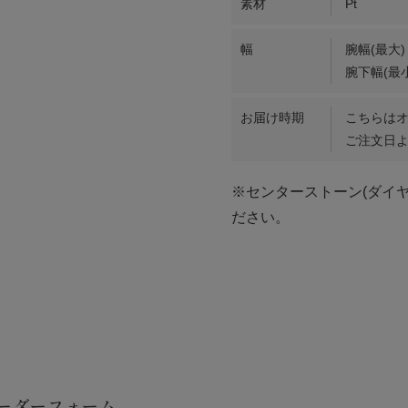
素材
Pt
幅
腕幅(最大)
腕下幅(最小
お届け時期
こちらは
ご注文日よ
※センターストーン(ダイ
ださい。