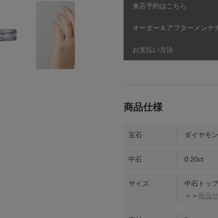
来店予約はこちら
オーダー＆アフターメンテ
お支払い方法
宝石
ダイヤモ
中石
0.20ct
サイズ
中石トップ
＞＞
商品