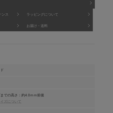
ナンス
ラッピングについて
お届け・送料
ンド
までの高さ：約4.0ｍｍ前後
サイズについて