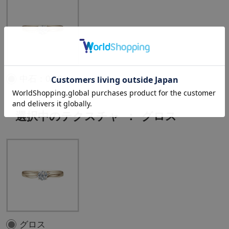
中石：0.20ct
選択中のテクスチャ
：
グロス
グロス