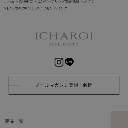
ホーム
>
ICHAROI
>
エンゲージリング/婚約指輪
>
メノウ
>
[メノウ/0.20ct]K18ダイヤモンド/リング
メールマガジン登録・解除
商品一覧