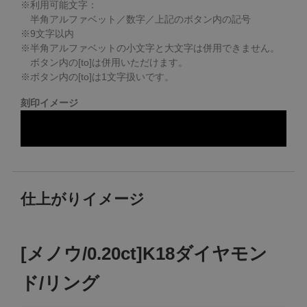
※利用可能文字：
半角アルファベット／数字／上記のボタン内の記号
※
9
文字以内
※半角アルファベットの小文字と大文字は併用できません。
ボタン内の[to]は併用いただけます。
※ボタン内の[to]は1文字扱いです。
刻印イメージ
仕上がりイメージ
[メノウ/0.20ct]K18ダイヤモン
ド/リング