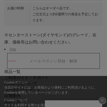
お届け時期
こちらはオーダー品です。
ご注文日より約5週間での発送を予定してお
ります。
※センターストーン(ダイヤモンド)のグレード、在
庫、価格等はお問い合わせください。
line
メールマガジン登録・解除
商品一覧
ご利用ガイド・サポート
Cookieポリシー
ICHAROIについて
当店のサイトには、お客様がより便利にご利用頂けるように、
コーポレートサイト
Cookieを使用しているページがございます。
店舗案内
Cookieについて
来店予約
サイトを利用する際のお客様情報をPC上で記録管理する技術のこ