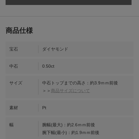
宝石
ダイヤモンド
中石
0.50ct
サイズ
中石トップまでの高さ：約3.9ｍｍ前後
＞＞
商品サイズについて
素材
Pt
幅
腕幅(最大)：約2.6ｍｍ前後
腕下幅(最小)：約1.9ｍｍ前後