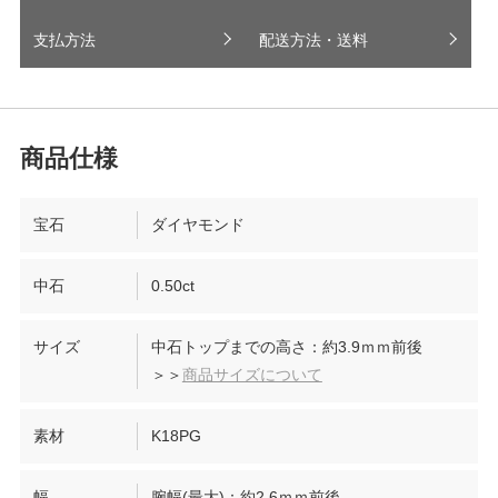
支払方法
配送方法・送料
宝石
ダイヤモンド
中石
0.50ct
サイズ
中石トップまでの高さ：約3.9ｍｍ前後
＞＞
商品サイズについて
素材
K18PG
幅
腕幅(最大)：約2.6ｍｍ前後