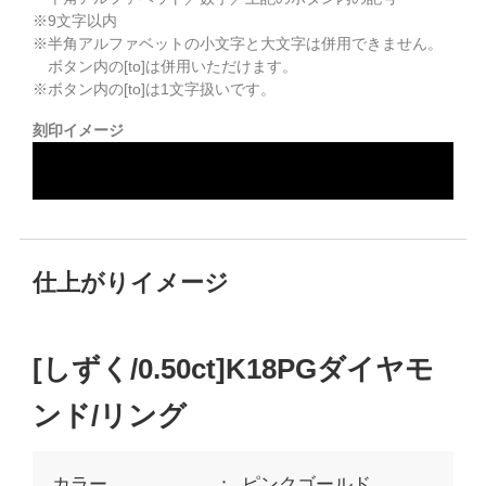
※
9
文字以内
※半角アルファベットの小文字と大文字は併用できません。
ボタン内の[to]は併用いただけます。
※ボタン内の[to]は1文字扱いです。
刻印イメージ
仕上がりイメージ
[しずく/0.50ct]K18PGダイヤモ
ンド/リング
カラー
ピンクゴールド