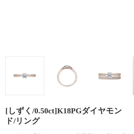
[しずく/0.50ct]K18PGダイヤモン
ド/リング