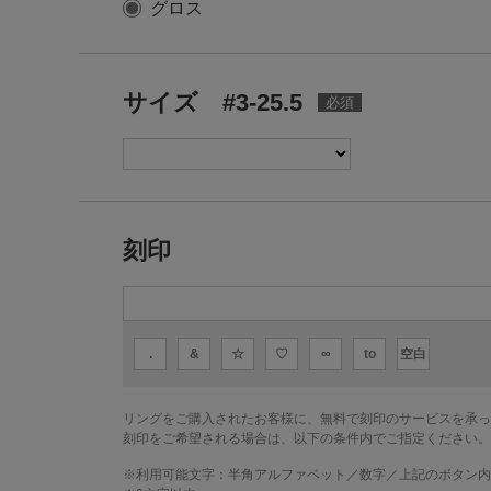
グロス
サイズ #3-25.5
刻印
.
&
☆
♡
∞
to
空白
リングをご購入されたお客様に、無料で刻印のサービスを承っ
刻印をご希望される場合は、以下の条件内でご指定ください。
※利用可能文字：
半角アルファベット／数字／上記のボタン内