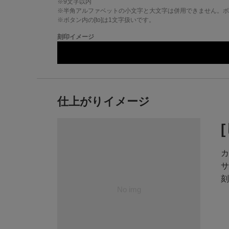
※
9
文字以内
※半角アルファベットの小文字と大文字は併用できません。ボタ
※ボタン内の[to]は1文字扱いです。
刻印イメージ
仕上がりイメージ
カ
サ
刻