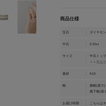
宝石
ダイヤモ
中石
0.50ct
サイズ
中石トップ
＞＞
商品
素材
K18
幅
腕幅(最大)
腕下幅(最小
お届け時期
こちらは