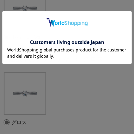
中石：0.40ct
選択中のテクスチャ
：
グロス
グロス