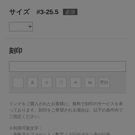
サイズ #3-25.5
刻印
.
&
☆
♡
∞
to
空白
リングをご購入されたお客様に、無料で刻印のサービスを承
っております。
刻印をご希望される場合は、以下の条件内で
ご指定ください。
※利用可能文字：
半角アルファベット／数字／上記のボタン内の記号