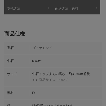
支払方法
配送方法・送料
宝石
ダイヤモンド
中石
0.40ct
サイズ
中石トップまでの高さ：約3.9ｍｍ前後
＞＞
商品サイズについて
素材
Pt
幅
腕幅(最大)：約2.6ｍｍ前後