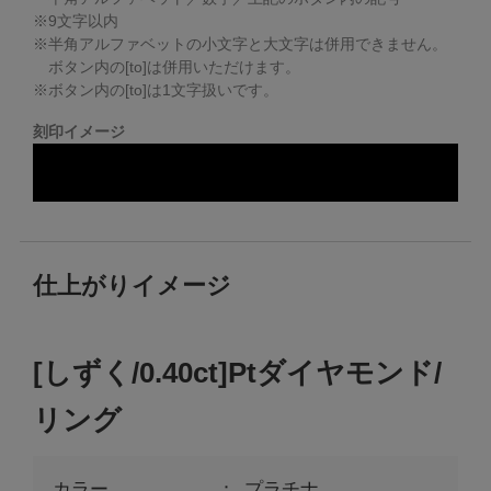
※
9
文字以内
※半角アルファベットの小文字と大文字は併用できません。
ボタン内の[to]は併用いただけます。
※ボタン内の[to]は1文字扱いです。
刻印イメージ
仕上がりイメージ
[しずく/0.40ct]Ptダイヤモンド/
リング
カラー
プラチナ