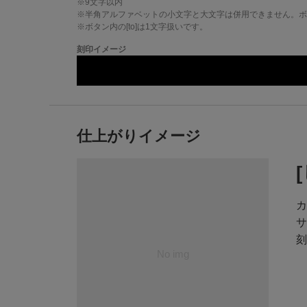
※
9
文字以内
※半角アルファベットの小文字と大文字は併用できません。ボタ
※ボタン内の[to]は1文字扱いです。
刻印イメージ
仕上がりイメージ
カ
サ
刻