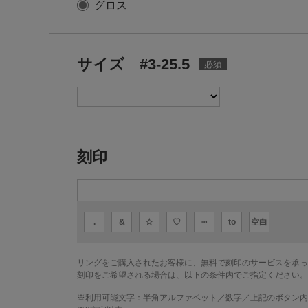
グロス
サイズ #3-25.5
刻印
.
&
☆
♡
∞
to
空白
リングをご購入されたお客様に、無料で刻印のサービスを承っ
刻印をご希望される場合は、以下の条件内でご指定ください。
※利用可能文字：
半角アルファベット／数字／上記のボタン内