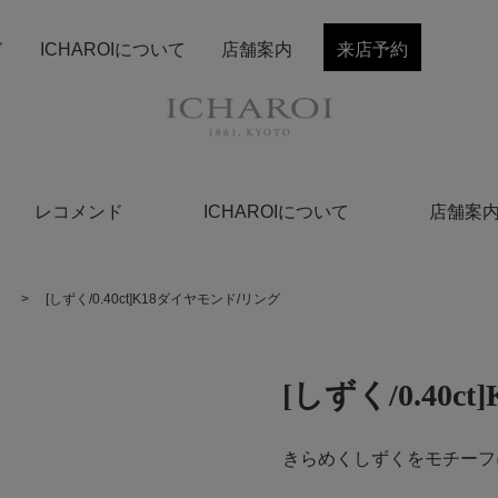
ド
ICHAROIについて
店舗案内
来店予約
レコメンド
ICHAROIについて
店舗案
く
>
[しずく/0.40ct]K18ダイヤモンド/リング
[しずく/0.40
きらめくしずくをモチーフ