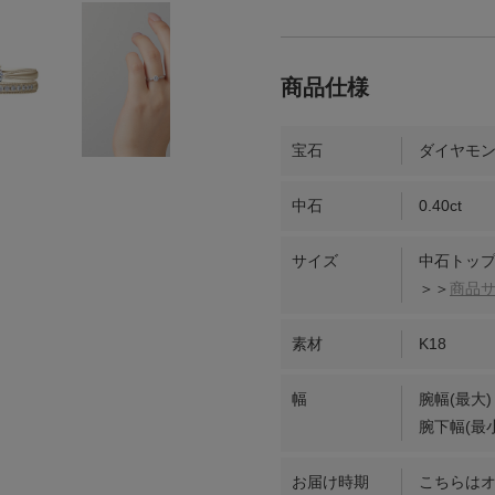
宝石
ダイヤモ
中石
0.40ct
サイズ
中石トップ
＞＞
商品
素材
K18
幅
腕幅(最大)
腕下幅(最小
お届け時期
こちらは