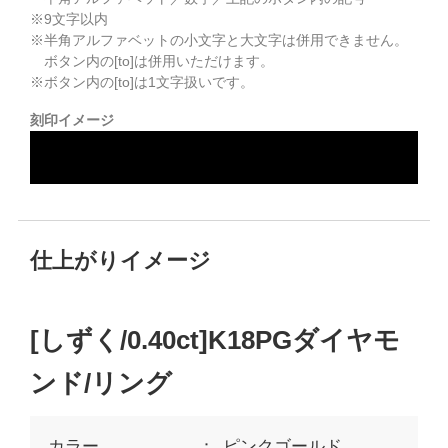
※
9
文字以内
※半角アルファベットの小文字と大文字は併用できません。
ボタン内の[to]は併用いただけます。
※ボタン内の[to]は1文字扱いです。
刻印イメージ
仕上がりイメージ
[しずく/0.40ct]K18PGダイヤモ
ンド/リング
カラー
ピンクゴールド