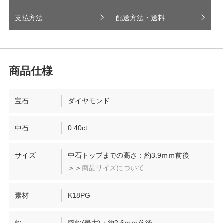
支払方法
配送方法・送料
宝石
ダイヤモンド
中石
0.40ct
サイズ
中石トップまでの高さ：約3.9ｍｍ前後
＞＞
商品サイズについて
素材
K18PG
幅
腕幅(最大)：約2.6ｍｍ前後