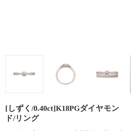
[しずく/0.40ct]K18PGダイヤモン
ド/リング