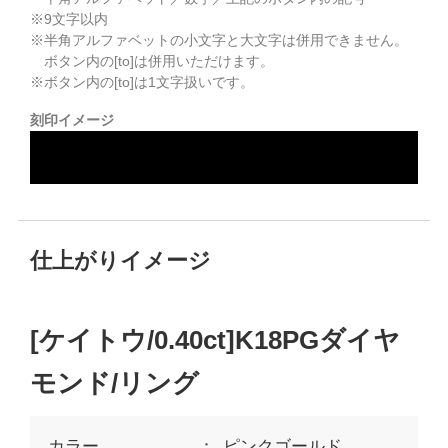
※
9
文字以内
※半角アルファベットの小文字と大文字は併用できません。
ボタン内の[to]は併用いただけます。
※ボタン内の[to]は1文字扱いです。
刻印イメージ
仕上がりイメージ
[ケイトウ/0.40ct]K18PGダイヤ
モンド/リング
カラー
ピンクゴールド