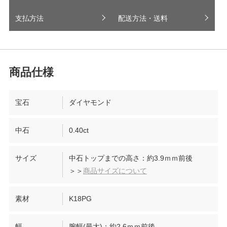
支払方法
配送方法・送料
宝石
ダイヤモンド
中石
0.40ct
サイズ
中石トップまでの高さ：約3.9ｍｍ前後
＞＞
商品サイズについて
素材
K18PG
幅
腕幅(最大)：約2.6ｍｍ前後