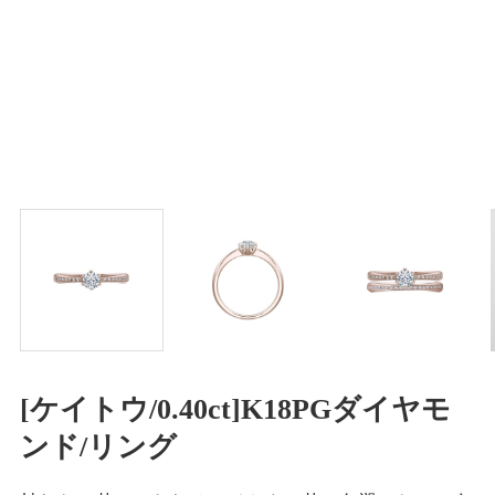
[ケイトウ/0.40ct]K18PGダイヤモ
ンド/リング