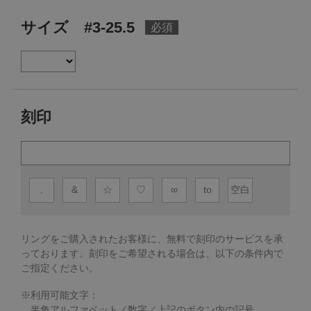
サイズ #3-25.5
刻印
.
&
☆
♡
∞
to
空白
リングをご購入されたお客様に、無料で刻印のサービスを承
っております。
刻印をご希望される場合は、以下の条件内で
ご指定ください。
※利用可能文字：
半角アルファベット／数字／上記のボタン内の記号