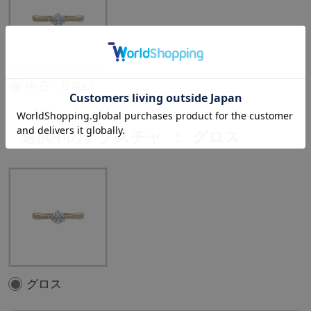
中石：0.40ct
選択中のテクスチャ
：
グロス
グロス