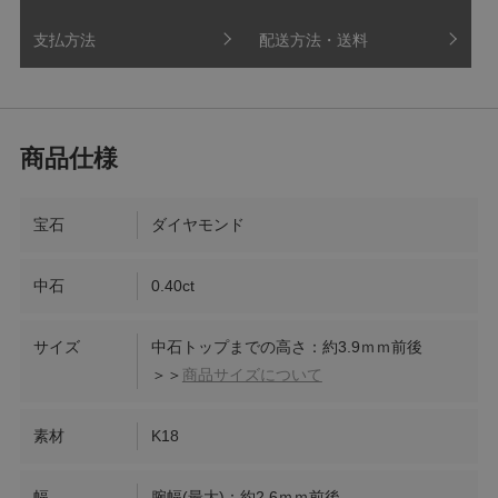
支払方法
配送方法・送料
宝石
ダイヤモンド
中石
0.40ct
サイズ
中石トップまでの高さ：約3.9ｍｍ前後
＞＞
商品サイズについて
素材
K18
幅
腕幅(最大)：約2.6ｍｍ前後