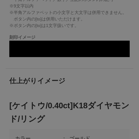
※
9
文字以内
※半角アルファベットの小文字と大文字は併用できません。
ボタン内の[to]は併用いただけます。
※ボタン内の[to]は1文字扱いです。
刻印イメージ
仕上がりイメージ
[ケイトウ/0.40ct]K18ダイヤモン
ド/リング
カラー
ゴールド