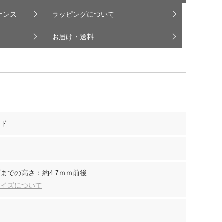
ナンス
ラッピングについて
お届け・送料
ンド
までの高さ：約4.7ｍｍ前後
サイズについて