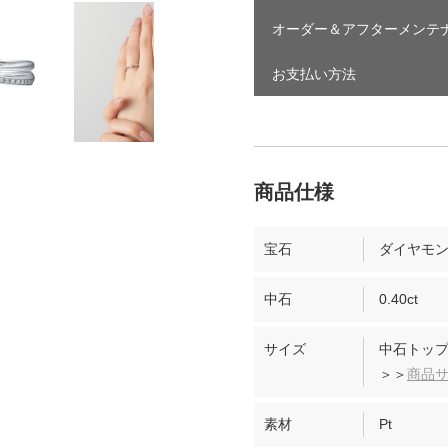
オーダー＆アフターメンテ
お支払い方法
宝石
ダイヤモ
中石
0.40ct
サイズ
中石トップ
＞＞
商品
素材
Pt