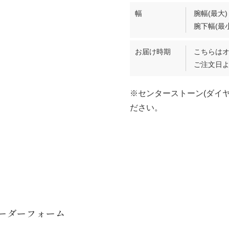
幅
腕幅(最大)
腕下幅(最小
お届け時期
こちらは
ご注文日よ
※センターストーン(ダイ
ださい。