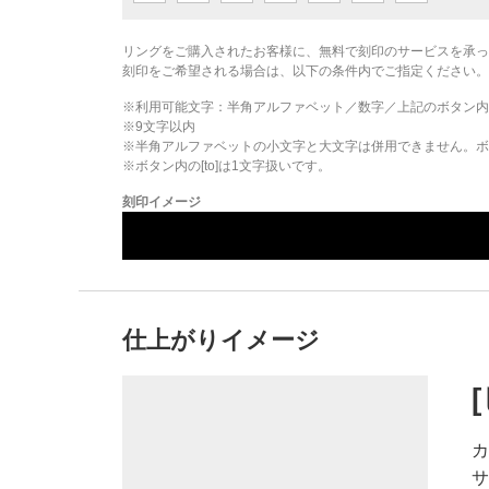
リングをご購入されたお客様に、無料で刻印のサービスを承っ
刻印をご希望される場合は、以下の条件内でご指定ください。
※利用可能文字：
半角アルファベット／数字／上記のボタン内
※
9
文字以内
※半角アルファベットの小文字と大文字は併用できません。ボタ
※ボタン内の[to]は1文字扱いです。
刻印イメージ
仕上がりイメージ
カ
サ