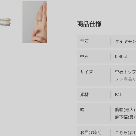
宝石
ダイヤモ
中石
0.40ct
サイズ
中石トップ
＞＞
商品
素材
K18
幅
腕幅(最大)
腕下幅(最小
お届け時期
こちらは