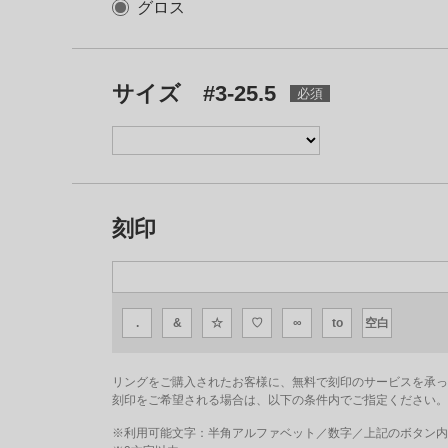
グロス
サイズ #3-25.5
刻印
.
&
☆
♡
∞
to
空白
リングをご購入されたお客様に、無料で刻印のサービスを承っ
刻印をご希望される場合は、以下の条件内でご指定ください。
※利用可能文字：
半角アルファベット／数字／上記のボタン内