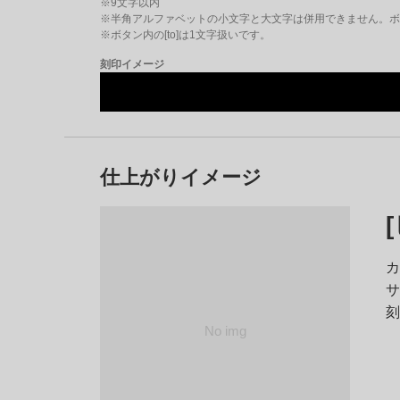
※
9
文字以内
※半角アルファベットの小文字と大文字は併用できません。ボタ
※ボタン内の[to]は1文字扱いです。
刻印イメージ
仕上がりイメージ
カ
サ
刻