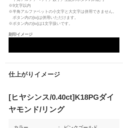
※
9
文字以内
※半角アルファベットの小文字と大文字は併用できません。
ボタン内の[to]は併用いただけます。
※ボタン内の[to]は1文字扱いです。
刻印イメージ
仕上がりイメージ
[ヒヤシンス/0.40ct]K18PGダイ
ヤモンド/リング
カラー
ピンクゴールド