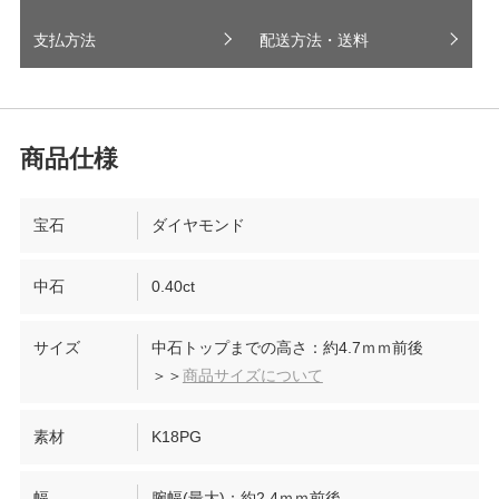
支払方法
配送方法・送料
宝石
ダイヤモンド
中石
0.40ct
サイズ
中石トップまでの高さ：約4.7ｍｍ前後
＞＞
商品サイズについて
素材
K18PG
幅
腕幅(最大)：約2.4ｍｍ前後