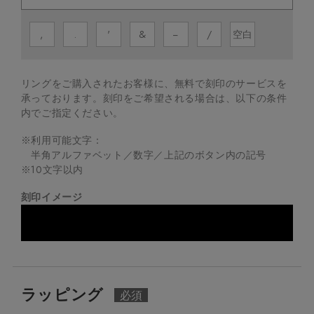
,
.
'
&
−
/
空白
リングをご購入されたお客様に、無料で刻印のサービスを
承っております。
刻印をご希望される場合は、以下の条件
内でご指定ください。
※利用可能文字：
半角アルファベット／数字／上記のボタン内の記号
※
10
文字以内
刻印イメージ
ラッピング