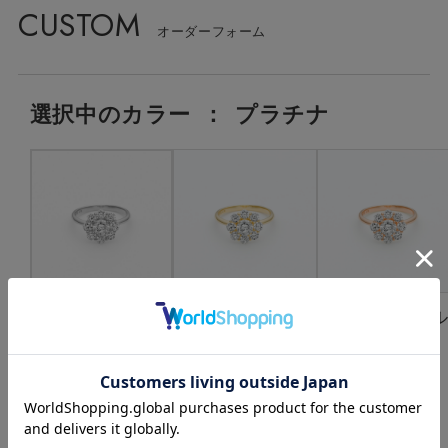
CUSTOM
選択中の
カラー
：
プラチナ
プラチナ
ゴールド
ピンクゴー
ド
選択中の中石
：
LGD:0.50ct