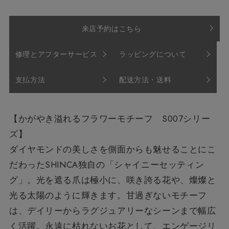
来店予約はこちら
修理とアフターサービス
ラッピングについて
支払方法
配送方法・送料
【かがやき溢れるフラワーモチーフ S007シリー
ズ】
ダイヤモンドの美しさを側面からも魅せることにこ
だわったSHINCA独自の「シャイニーセッティン
グ」。光を遮る爪は極小に、咲き誇る花や、燦燦と
光る太陽のように輝きます。甘過ぎないモチーフ
は、デイリーからラグジュアリーなシーンまで幅広
く活躍。永遠に枯れないお花として、エンゲージリ