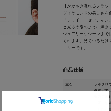
【かがやき溢れるフラワー
ダイヤモンドの美しさを側
「シャイニーセッティン
と光る太陽のように輝き
ジュアリーなシーンまで
くれます。見ているだけ
エリーです。
宝石
ラボグロ
※鑑定書は
※鑑定書
要。納期
お問い