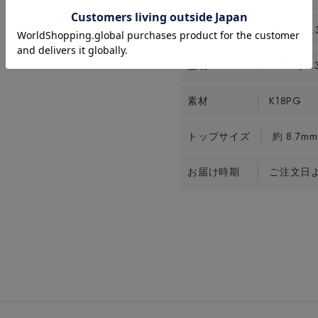
中石
0.30ct/0.
脇石
0.38ct/0.
素材
K18PG
トップサイズ
約 8.7mm
お届け時期
ご注文日