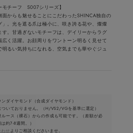
モチーフ S007シリーズ】
面からも魅せることにこだわったSHINCA独自の
グ」。光を遮る爪は極小に、咲き誇る花や、燦燦
ます。甘過ぎないモチーフは、デイリーからラグ
幅広く活躍。お顔周りをワントーン明るく見せて
で明るい気持ちになれる、空気までも華やぐジュ
ウンダイヤモンド（合成ダイヤモンド）
ついておりません。（H/VS2/VGを基準に選定）
付ルース（裸石）からの作成も可能です。（差額が必
は約7-8週間。）
合わせ
よりご相談くださいませ。