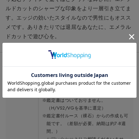
ルドカットのシャープな印象をより一層引き立てま
す。エッジの効いたスタイルなので男性にもオスス
メです。ありきたりでは退屈なあなたに、エメラル
ドカットで遊び心を。
宝石
ラボグロウンダイヤモンド（合成ダイヤモ
ンド）
※鑑定書はついておりません。
（H/VS2/VGを基準に選定）
※鑑定書付ルース（裸石）からの作成も可
能です。（差額が必要。納期は約7-8週
間。）