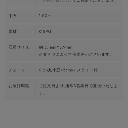
お問い合わせ
よりご相談くださいませ。
中石
1.00ct
素材
K18PG
石座サイズ
約 5.1mm*5.9mm
※ダイヤによって個体差がございます。
チェーン
0.23丸小豆45cmα/ スライド付
お届け時期
ご注文日より,通常3営業日で発送いたしま
す。