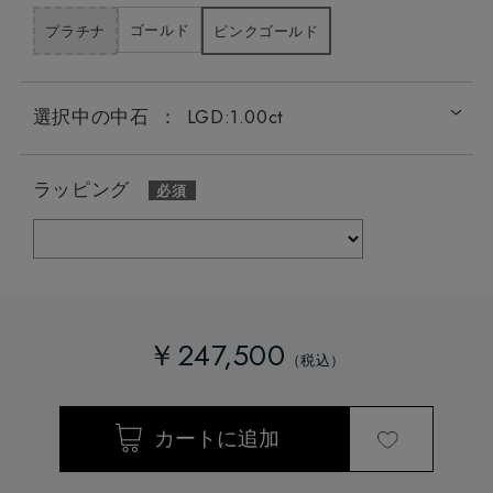
ゴールド
プラチナ
ピンクゴールド
選択中の中石
：
LGD:1.00ct
ラッピング
￥247,500
LGD:0.20ct
LGD:0.50ct
LGD