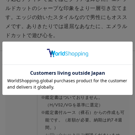
ルドカットのシャープな印象をより一層引き立てま
す。エッジの効いたスタイルなので男性にもオスス
メです。ありきたりでは退屈なあなたに、エメラル
ドカットで遊び心を。
宝石
ラボグロウンダイヤモンド（合成ダイヤモ
ンド）
※鑑定書はついておりません。
（H/VS2/VGを基準に選定）
※鑑定書付ルース（裸石）からの作成も可
能です。（差額が必要。納期は約7-8週
間。）