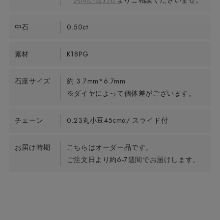
お問い合わせ
よりご相談くださいませ。
中石
0.50ct
素材
K18PG
石座サイズ
約 3.7mm*6.7mm
※ダイヤによって個体差がございます。
チェーン
0.23丸小豆45cmα/ スライド付
お届け時期
こちらはオーダー品です。
ご注文日より約6-7週間でお届けします。