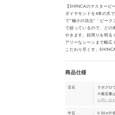
【SHINCAのマスターピ
ダイヤモンドを4本の爪で
で”極小の頂点”「ピー
で絞っているので、どの
やきます。顔周りを明る
アリーなシーンまで幅広
こだわり尽くす。SHIN
宝石
ラボグロ
※鑑定書は
お問い合
中石
0.30ct