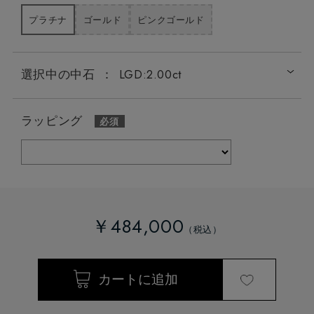
プラチナ
ゴールド
ピンクゴールド
選択中の中石
：
LGD:2.00ct
ラッピング
￥484,000
LGD:0.20ct
LGD:0.50ct
LGD