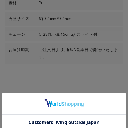
素材
Pt
石座サイズ
約 8.1mm*8.1mm
チェーン
0.28丸小豆45cmα/ スライド付
お届け時期
ご注文日より,通常3営業日で発送いたしま
す。