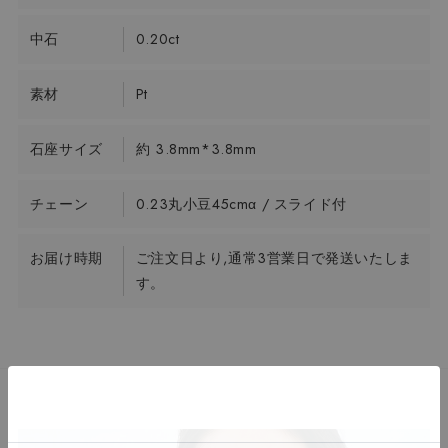
中石
0.20ct
素材
Pt
石座サイズ
約 3.8mm*3.8mm
チェーン
0.23丸小豆45cmα / スライド付
お届け時期
ご注文日より,通常3営業日で発送いたしま
す。