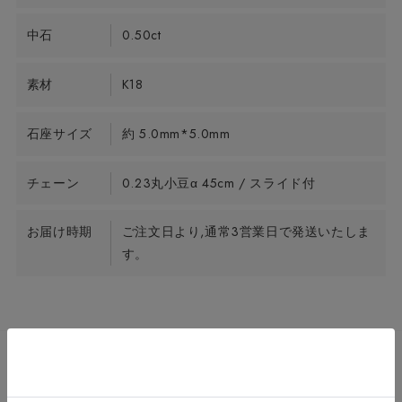
中石
0.50ct
素材
K18
石座サイズ
約 5.0mm*5.0mm
チェーン
0.23丸小豆α 45cm / スライド付
お届け時期
ご注文日より,通常3営業日で発送いたしま
す。