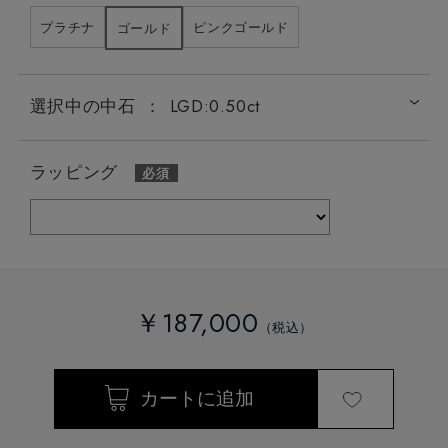
プラチナ
ピンクゴールド
ゴールド
選択中の中石
：
LGD:0.50ct
ラッピング
￥187,000
LGD:0.20ct
LGD:0.50ct
LGD