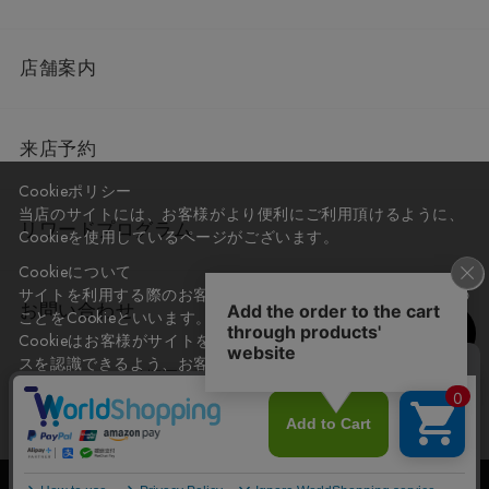
店舗案内
来店予約
Cookieポリシー
当店のサイトには、お客様がより便利にご利用頂けるように、
リワードプログラム
Cookieを使用しているページがございます。
Cookieについて
サイトを利用する際のお客様情報をPC上で記録管理する技術の
お問い合わせ
ことをCookieといいます。
Cookieはお客様がサイトを再訪問された際に、お客様のデバイ
スを認識できるよう、お客様のデバイス間からサーバーへ送り
会社概要
プライバシーポリシー
返されます。
なお、Cookieに保存されている情報のみで、お客様個人を特定
利用規約
特定商取引法に基づく表記
することはできません。
承諾する