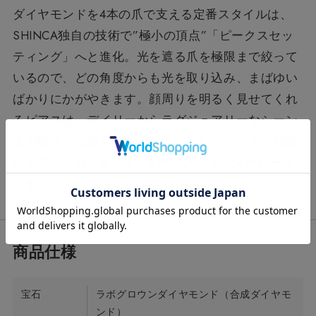
ダイヤモンドを4本の爪で支える定番スタイルは、
SHINCA独自の技術で”極小の頂点”「ピークスセッ
ティング」へと進化。光を遮る爪を極限まで絞って
いるので、どの角度からも光を取り込み、まばゆい
ばかりにかがやきます。顔周りを明るく見せてくれ
るピアスは、デイリーからラグジュアリーなシーン
まで幅広く活躍します。シンプルだからこそ、細部
にまでこだわり尽くす。SHINCAのマスターピース
です。
宝石
ラボグロウンダイヤモンド（合成ダイヤモ
ンド）