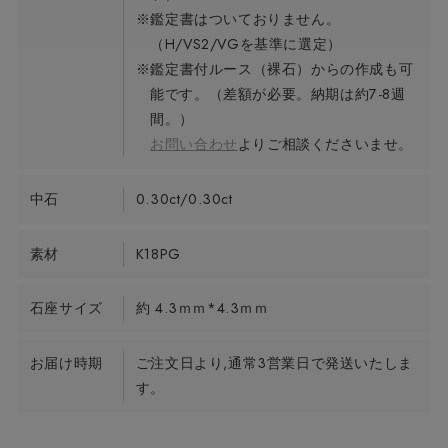
※鑑定書はついておりません。
（H/VS2/VGを基準に選定）
※鑑定書付ルース（裸石）からの作成も可
能です。（差額が必要。納期は約7-8週
間。）
お問い合わせ
よりご相談くださいませ。
中石
0.30ct/0.30ct
素材
K18PG
石座サイズ
約 4.3ｍｍ*4.3ｍｍ
お届け時期
ご注文日より,通常3営業日で発送いたしま
す。