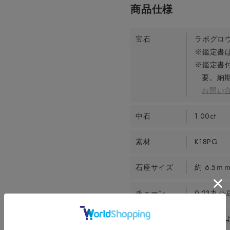
宝石
ラボグロ
※鑑定書は
※鑑定書
要。納期
お問い
中石
1.00ct
素材
K18PG
石座サイズ
約 6.5ｍ
チェーン
0.23丸小
お届け時期
ご注文日