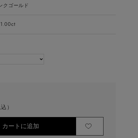
ンクゴールド
1.00ct
:0.50ct
LGD:1.00ct
LGD:1.50ct
LG
カートに追加