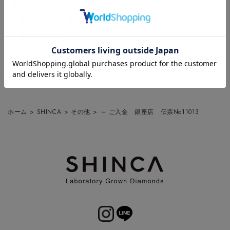
号
ルースNo. P10844188からお作り
￥275,000(税込）
ホーム
>
SHINCA
>
その他
>
～ ご入金 銀座店 伝票No11013