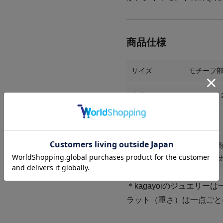
サイズ
モチーフ部 
素材
PT / Jade 
商品番号
MD040
お届け時期
こちらの
問い合わ
＊kagayoiのジュエリ
ラット（重さ）は一点ごと