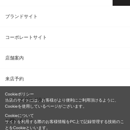
ブランドサイト
コーポレートサイト
店舗案内
来店予約
Cookieポリシー
リワードプログラム
当店のサイトには、お客様がより便利にご利用頂けるように、
Cookieを使用しているページがございます。
Cookieについて
お問い合わせ
サイトを利用する際のお客様情報をPC上で記録管理する技術のこ
とをCookieといいます。